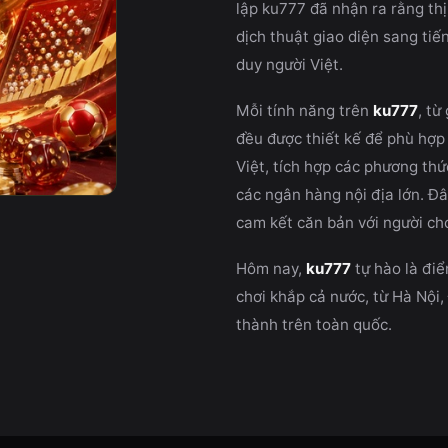
lập ku777 đã nhận ra rằng th
dịch thuật giao diện sang tiế
duy người Việt.
Mỗi tính năng trên
ku777
, từ
đều được thiết kế để phù hợp 
Việt, tích hợp các phương th
các ngân hàng nội địa lớn. Đâ
cam kết căn bản với người ch
Hôm nay,
ku777
tự hào là điể
chơi khắp cả nước, từ Hà Nội
thành trên toàn quốc.