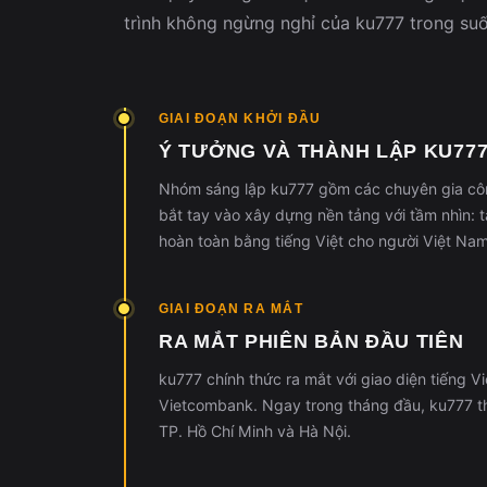
trình không ngừng nghỉ của ku777 trong su
GIAI ĐOẠN KHỞI ĐẦU
Ý TƯỞNG VÀ THÀNH LẬP KU77
Nhóm sáng lập ku777 gồm các chuyên gia công
bắt tay vào xây dựng nền tảng với tầm nhìn: 
hoàn toàn bằng tiếng Việt cho người Việt Nam
GIAI ĐOẠN RA MẮT
RA MẮT PHIÊN BẢN ĐẦU TIÊN
ku777 chính thức ra mắt với giao diện tiếng V
Vietcombank. Ngay trong tháng đầu, ku777 t
TP. Hồ Chí Minh và Hà Nội.