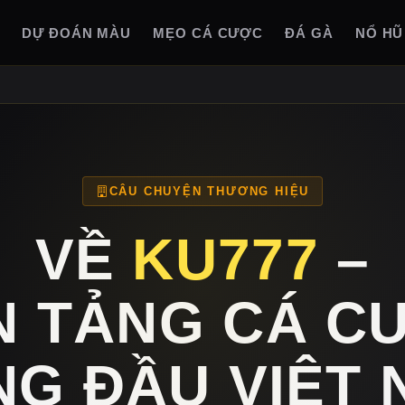
Ủ
DỰ ĐOÁN MÀU
MẸO CÁ CƯỢC
ĐÁ GÀ
NỔ HŨ
CÂU CHUYỆN THƯƠNG HIỆU
VỀ
KU777
–
N TẢNG CÁ C
NG ĐẦU VIỆT 