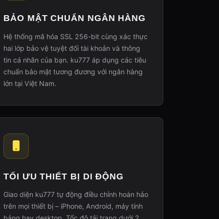
BẢO MẬT CHUẨN NGÂN HÀNG
Hệ thống mã hóa SSL 256-bit cùng xác thực
hai lớp bảo vệ tuyệt đối tài khoản và thông
tin cá nhân của bạn. ku777 áp dụng các tiêu
chuẩn bảo mật tương đương với ngân hàng
lớn tại Việt Nam.
TỐI ƯU THIẾT BỊ DI ĐỘNG
Giao diện ku777 tự động điều chỉnh hoàn hảo
trên mọi thiết bị – iPhone, Android, máy tính
bảng hay desktop. Tốc độ tải trang dưới 2