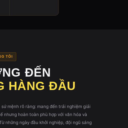
G TÔI
ỞNG ĐẾN
G HÀNG ĐẦU
 sứ mệnh rõ ràng: mang đến trải nghiệm giải
 tế nhưng hoàn toàn phù hợp với văn hóa và
Từ những ngày đầu khởi nghiệp, đội ngũ sáng