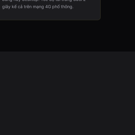
giây kể cả trên mạng 4G phổ thông.