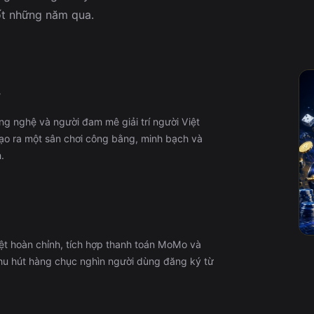
ốt những năm qua.
7
 nghệ và người đam mê giải trí người Việt
tạo ra một sân chơi công bằng, minh bạch và
.
iệt hoàn chỉnh, tích hợp thanh toán MoMo và
hu hút hàng chục nghìn người dùng đăng ký từ