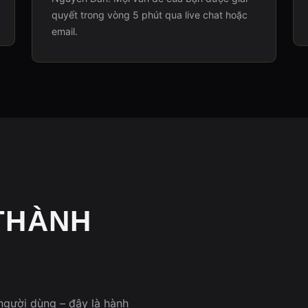
quyết trong vòng 5 phút qua live chat hoặc
email.
 THÀNH
người dùng – đây là hành