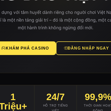
 dựng với tâm huyết dành riêng cho người chơi Việt N
 là một nền tảng giải trí – đó là một cộng đồng, một 
một hành trình không ngừng đổi mới.
KHÁM PHÁ CASINO
ĐĂNG NHẬP NGAY
1
24/7
99,9
Triệu+
HỖ TRỢ TIẾNG
THỜI GIAN HOẠ
VIỆT
ĐỘNG