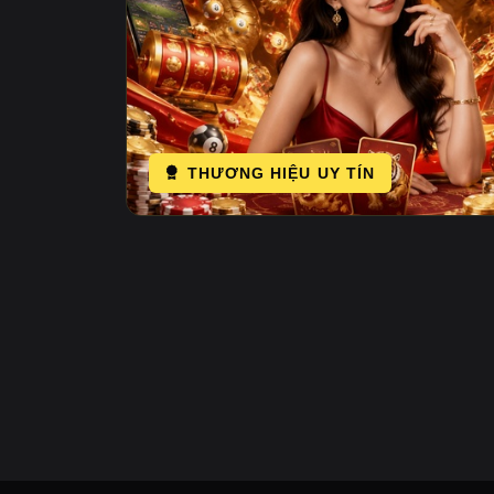
THƯƠNG HIỆU UY TÍN