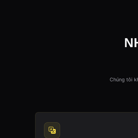
N
Chúng tôi kh