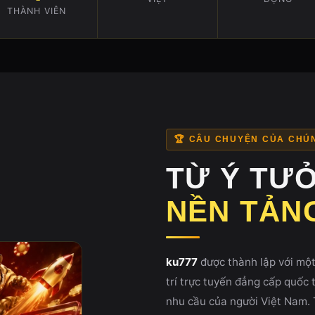
THÀNH VIÊN
🏆 CÂU CHUYỆN CỦA CHÚN
TỪ Ý TƯ
NỀN TẢN
ku777
được thành lập với một
trí trực tuyến đẳng cấp quốc
nhu cầu của người Việt Nam. 